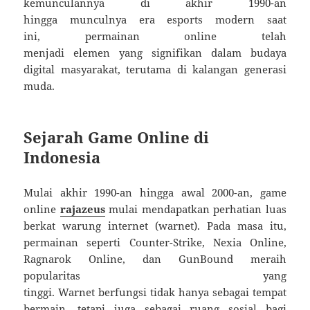
kemunculannya di akhir 1990-an
hingga munculnya era esports modern saat
ini, permainan online telah
menjadi elemen yang signifikan dalam budaya
digital masyarakat, terutama di kalangan generasi
muda.
Sejarah Game Online di
Indonesia
Mulai akhir 1990-an hingga awal 2000-an, game
online
rajazeus
mulai mendapatkan perhatian luas
berkat warung internet (warnet).
Pada masa itu,
permainan seperti Counter-Strike, Nexia Online,
Ragnarok Online, dan GunBound meraih
popularitas yang
tinggi.
Warnet berfungsi tidak hanya sebagai tempat
bermain, tetapi juga sebagai ruang sosial bagi