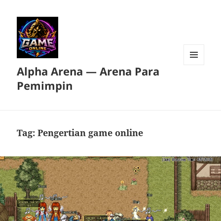
Alpha Arena — Arena Para
MENU
DAN
Pemimpin
WIDGET
Tag:
Pengertian game online