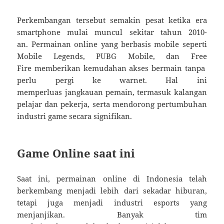
Perkembangan tersebut semakin pesat ketika era
smartphone mulai muncul sekitar tahun 2010-
an.
Permainan online yang berbasis mobile seperti
Mobile Legends, PUBG Mobile, dan Free
Fire memberikan kemudahan akses bermain tanpa
perlu pergi ke warnet.
Hal ini
memperluas jangkauan pemain, termasuk kalangan
pelajar dan pekerja, serta mendorong pertumbuhan
industri game secara signifikan.
Game Online saat ini
Saat ini, permainan online di Indonesia telah
berkembang menjadi lebih dari sekadar hiburan,
tetapi juga menjadi industri esports yang
menjanjikan.
Banyak tim