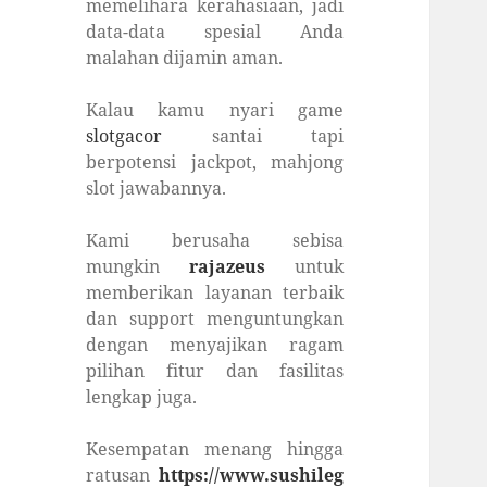
memelihara kerahasiaan, jadi
data-data spesial Anda
malahan dijamin aman.
Kalau kamu nyari game
slotgacor
santai tapi
berpotensi jackpot, mahjong
slot jawabannya.
Kami berusaha sebisa
mungkin
rajazeus
untuk
memberikan layanan terbaik
dan support menguntungkan
dengan menyajikan ragam
pilihan fitur dan fasilitas
lengkap juga.
Kesempatan menang hingga
ratusan
https://www.sushileg