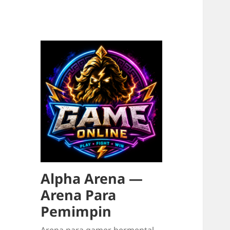
Alpha Arena —
Arena Para
Pemimpin