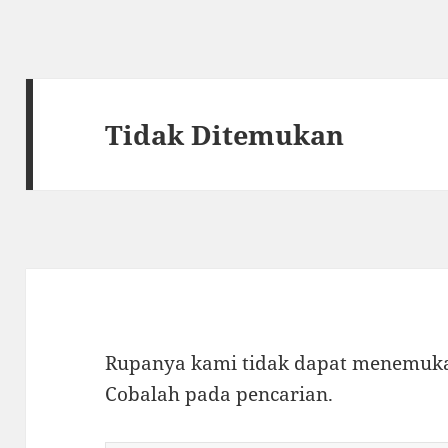
Tidak Ditemukan
Rupanya kami tidak dapat menemukan
Cobalah pada pencarian.