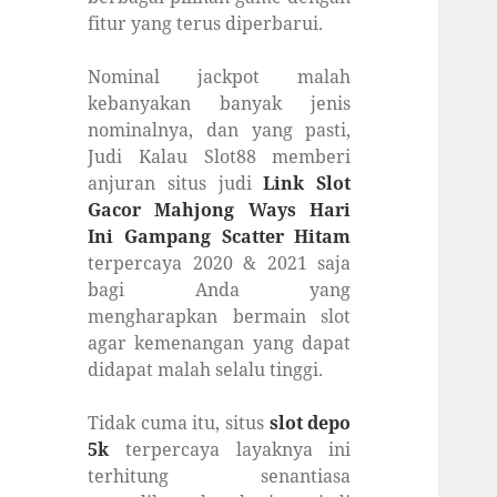
fitur yang terus diperbarui.
Nominal jackpot malah
kebanyakan banyak jenis
nominalnya, dan yang pasti,
Judi Kalau Slot88 memberi
anjuran situs judi
Link Slot
Gacor Mahjong Ways Hari
Ini Gampang Scatter Hitam
terpercaya 2020 & 2021 saja
bagi Anda yang
mengharapkan bermain slot
agar kemenangan yang dapat
didapat malah selalu tinggi.
Tidak cuma itu, situs
slot depo
5k
terpercaya layaknya ini
terhitung senantiasa