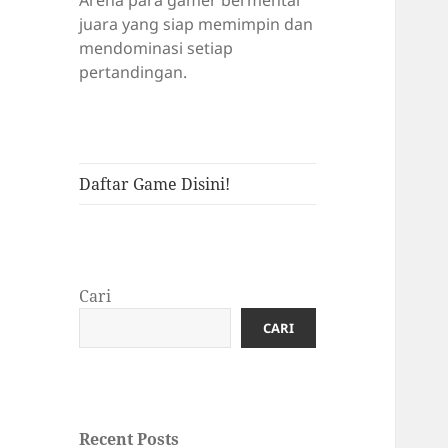
Arena para gamer bermental
juara yang siap memimpin dan
mendominasi setiap
pertandingan.
Daftar Game Disini!
Cari
CARI
Recent Posts