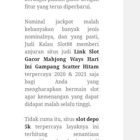
fitur yang terus diperbarui.
Nominal jackpot malah
kebanyakan banyak jenis
nominalnya, dan yang pasti,
Judi Kalau Slot88 memberi
anjuran situs judi
Link Slot
Gacor Mahjong Ways Hari
Ini Gampang Scatter Hitam
terpercaya 2020 & 2021 saja
bagi Anda yang
mengharapkan bermain slot
agar kemenangan yang dapat
didapat malah selalu tinggi.
Tidak cuma itu, situs
slot depo
5k
terpercaya layaknya ini
terhitung senantiasa