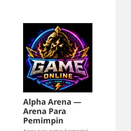
Alpha Arena —
Arena Para
Pemimpin