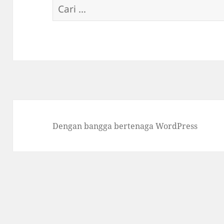
Cari
untuk:
Dengan bangga bertenaga WordPress