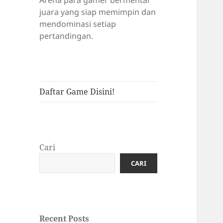
Arena para gamer bermental
juara yang siap memimpin dan
mendominasi setiap
pertandingan.
Daftar Game Disini!
Cari
CARI
Recent Posts